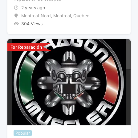
2 years ago
Montreal-Nord
,
Montreal
,
Quebec
304 Views
For Reparación
Popular