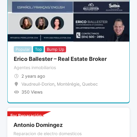
Popular
Top
Bump Up
Erico Ballester – Real Estate Broker
Agentes inmobiliarios
2 years ago
Vaudreuil-Dorion
,
Montérégie
,
Quebec
350 Views
For Reparación
Antonio Domingez
Reparacion de electro domesticos