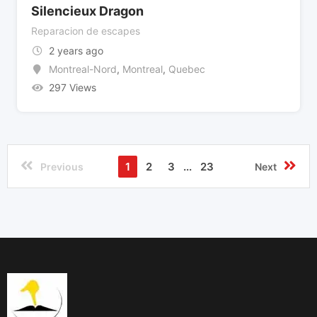
Silencieux Dragon
Reparacion de escapes
2 years ago
Montreal-Nord
,
Montreal
,
Quebec
297 Views
1
2
3
...
23
Previous
Next