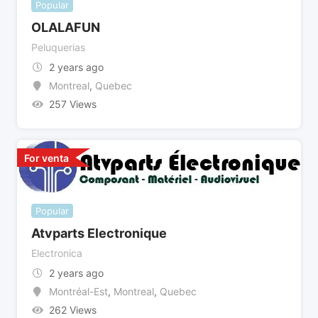
Popular
OLALAFUN
Peluquerias
2 years ago
Montreal
,
Quebec
257 Views
For venta
Popular
Atvparts Electronique
Electronica
2 years ago
Montréal-Est
,
Montreal
,
Quebec
262 Views