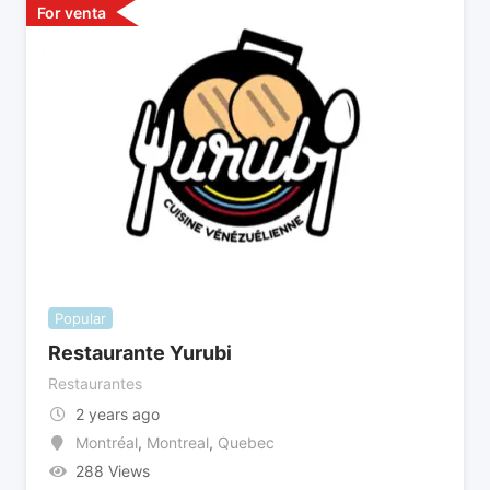
For venta
Popular
Restaurante Yurubi
Restaurantes
2 years ago
Montréal
,
Montreal
,
Quebec
288 Views