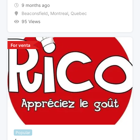
9 months ago
Beaconsfield
,
Montreal
,
Quebec
95 Views
For venta
Popular