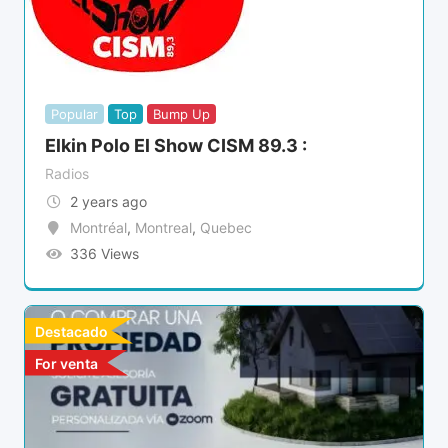
Popular
Top
Bump Up
Elkin Polo El Show CISM 89.3 :
Radios
2 years ago
Montréal
,
Montreal
,
Quebec
336 Views
Destacado
For venta