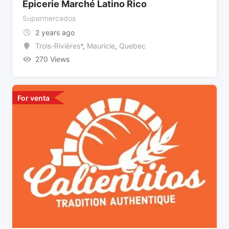
Épicerie Marché Latino Rico
Supermercados
2 years ago
Trois-Rivières*
,
Mauricie
,
Quebec
270 Views
For venta