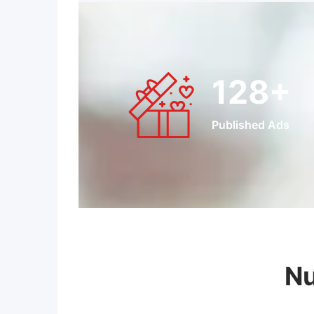
128
+
Published Ads
Nu