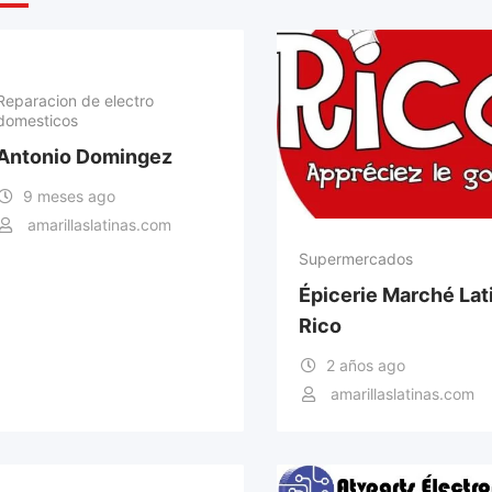
Reparacion de electro
domesticos
Antonio Domingez
9 meses ago
amarillaslatinas.com
Supermercados
Épicerie Marché Lat
Rico
2 años ago
amarillaslatinas.com