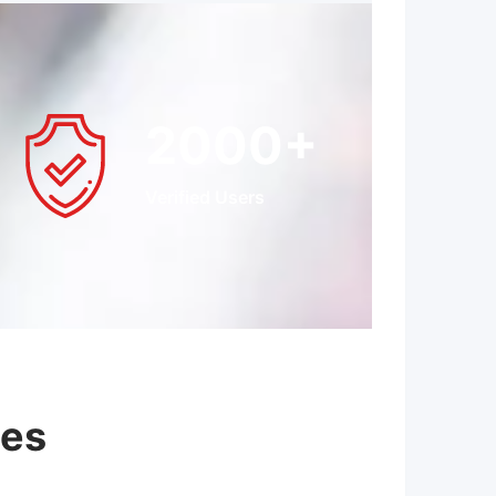
2000
+
Verified Users
nes