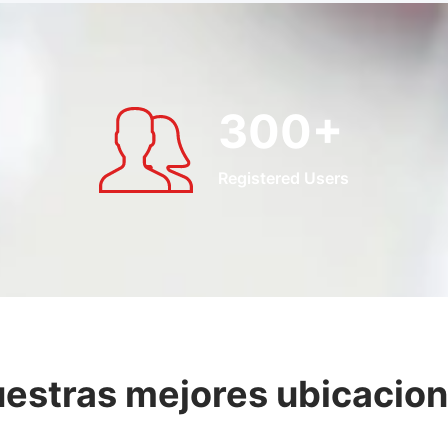
300
+
Registered Users
estras mejores ubicacio