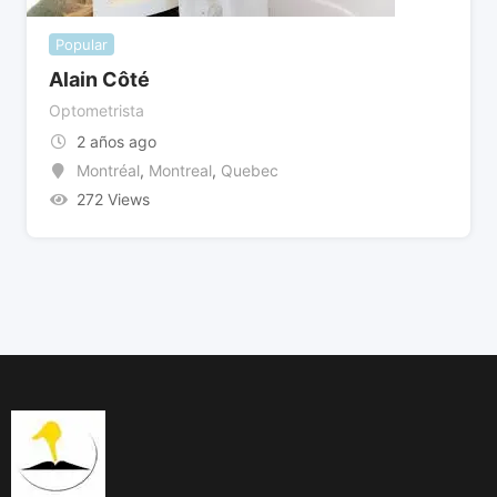
Popular
Alain Côté
Optometrista
2 años ago
Montréal
,
Montreal
,
Quebec
272 Views