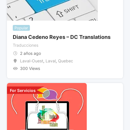
Popular
Diana Cedeno Reyes – DC Translations
Traducciones
2 años ago
Laval-Ouest
,
Laval
,
Quebec
300 Views
For Servicios