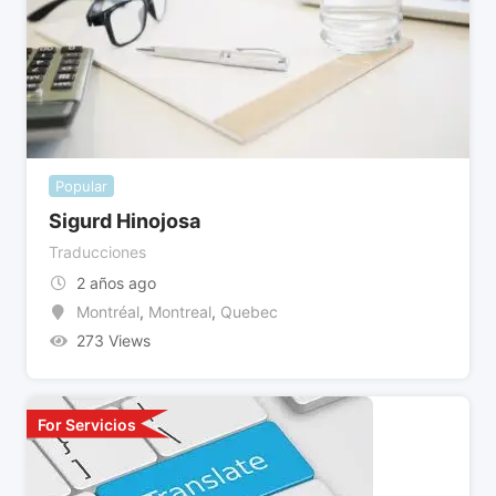
Popular
Sigurd Hinojosa
Traducciones
2 años ago
Montréal
,
Montreal
,
Quebec
273 Views
For Servicios