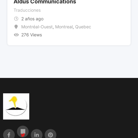
Aldus Communications
Traducciones
2 años ago
Montréal-Ouest
,
Montreal
,
Quebec
276 Views