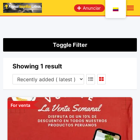
saltar
Anunciar
al
contenido
Toggle Filter
Showing 1 result
For venta