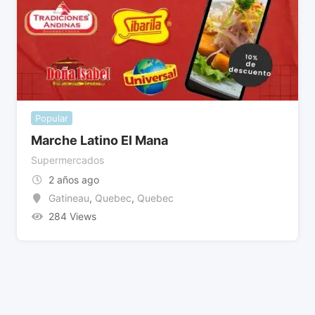
Popular
Marche Latino El Mana
Supermercados
2 años ago
Gatineau
,
Quebec
,
Quebec
284 Views