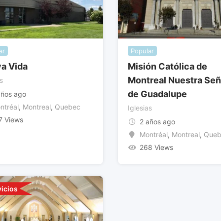
ar
Popular
a Vida
Misión Católica de
Montreal Nuestra Señ
s
de Guadalupe
años ago
ntréal
,
Montreal
,
Quebec
Iglesias
7 Views
2 años ago
Montréal
,
Montreal
,
Que
268 Views
vicios