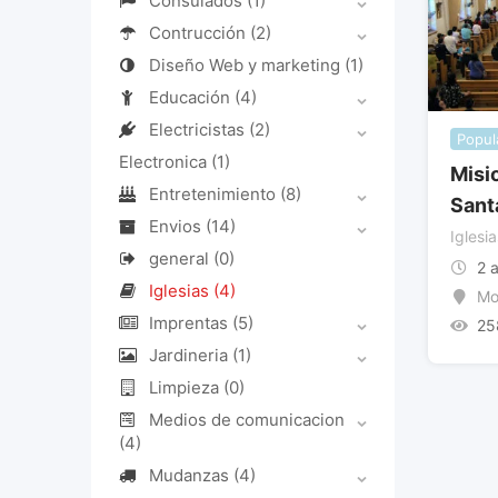
Consulados
(1)
Contrucción
(2)
Diseño Web y marketing
(1)
Educación
(4)
Electricistas
(2)
Popul
Electronica
(1)
Misi
Entretenimiento
(8)
Sant
Envios
(14)
Iglesia
general
(0)
2 
Iglesias
(4)
Mo
Imprentas
(5)
25
Jardineria
(1)
Limpieza
(0)
Medios de comunicacion
(4)
Mudanzas
(4)