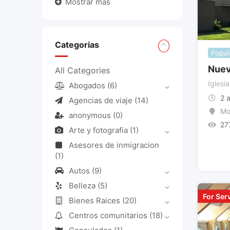
Mostrar más
Categorias
Popul
Nuev
All Categories
Iglesia
Abogados
(6)
2 
Agencias de viaje
(14)
Mo
anonymous
(0)
27
Arte y fotografia
(1)
Asesores de inmigracion
(1)
Autos
(9)
Belleza
(5)
For Ser
Bienes Raices
(20)
Centros comunitarios
(18)