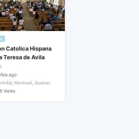
ar
on Catolica Hispana
a Teresa de Avila
s
años ago
ntréal
,
Montreal
,
Quebec
8 Views