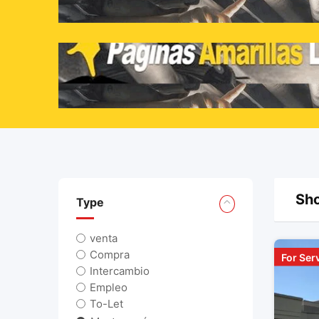
saltar
al
contenido
Sho
Type
venta
Compra
For Ser
Intercambio
Empleo
To-Let