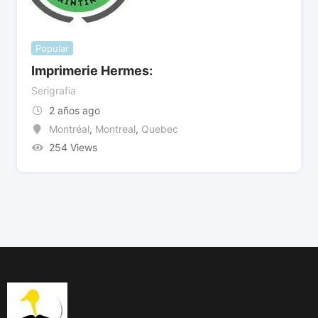
Popular
Imprimerie Hermes:
Serigrafia
2 años ago
Montréal
,
Montreal
,
Quebec
254 Views