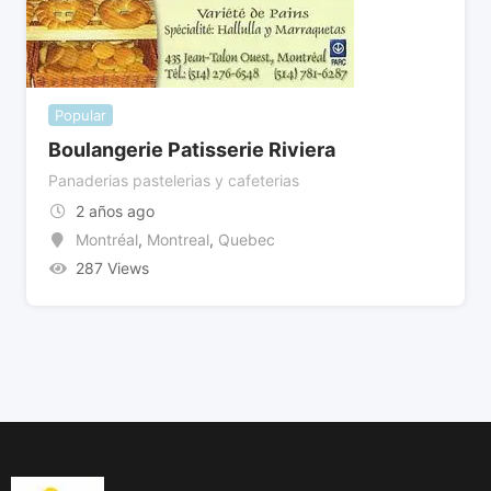
Popular
Boulangerie Patisserie Riviera
Panaderias pastelerias y cafeterias
2 años ago
Montréal
,
Montreal
,
Quebec
287 Views