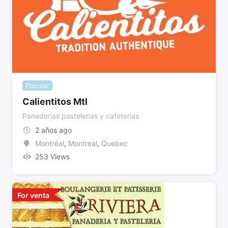
Popular
Calientitos Mtl
Panaderias pastelerias y cafeterias
2 años ago
Montréal
,
Montreal
,
Quebec
253 Views
For venta