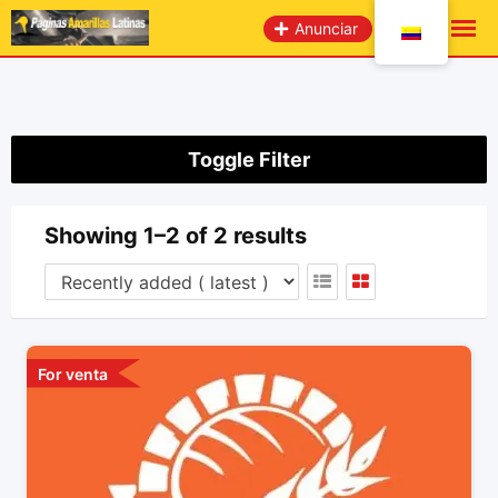
saltar
Anunciar
al
contenido
Toggle Filter
Showing 1–2 of 2 results
For venta