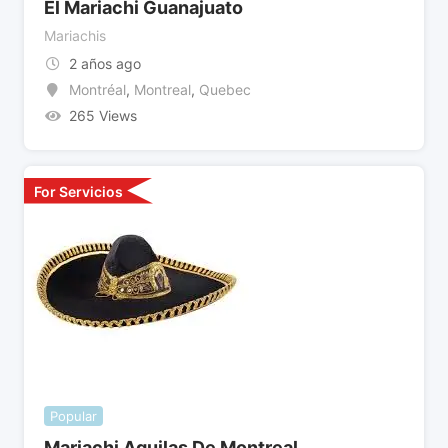
El Mariachi Guanajuato
Mariachis
2 años ago
Montréal
,
Montreal
,
Quebec
265 Views
For Servicios
Popular
Mariachi Aguilas De Montreal