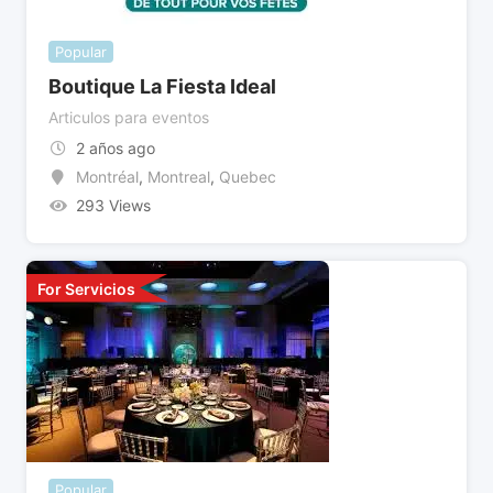
Popular
Boutique La Fiesta Ideal
Articulos para eventos
2 años ago
Montréal
,
Montreal
,
Quebec
293 Views
For Servicios
Popular