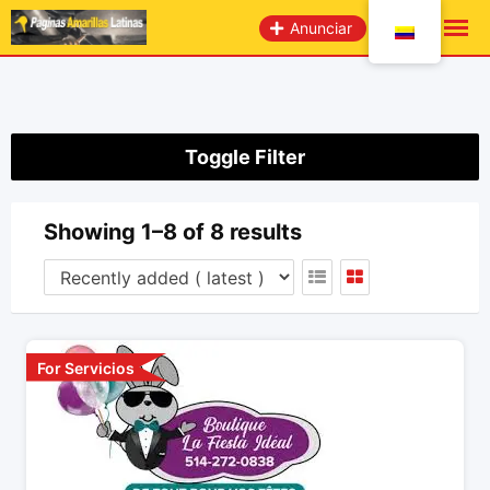
saltar
Anunciar
al
contenido
Toggle Filter
Showing 1–8 of 8 results
For Servicios