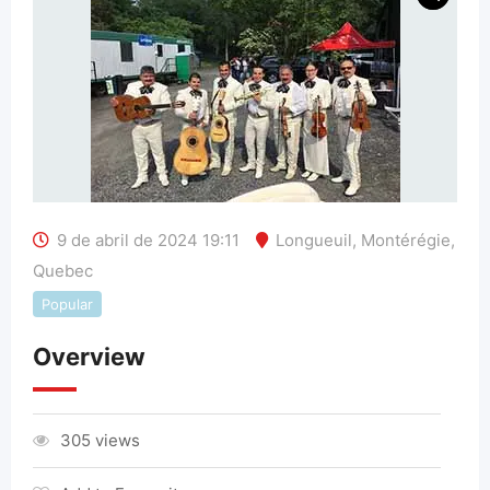
9 de abril de 2024 19:11
Longueuil
,
Montérégie
,
Quebec
Popular
Overview
305 views