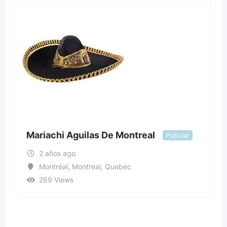
Mariachi Aguilas De Montreal
Popular
2 años ago
Montréal
,
Montreal
,
Quebec
269 Views