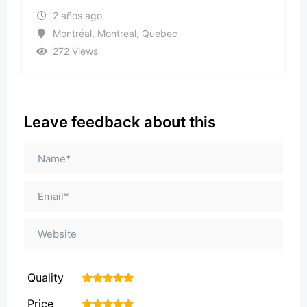
2 años ago
Montréal
,
Montreal
,
Quebec
272 Views
Leave feedback about this
Quality
1
2
3
4
5
Price
1
2
3
4
5