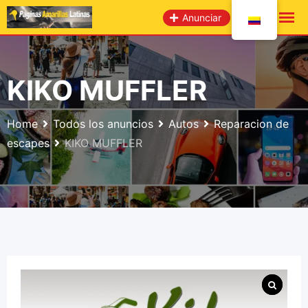
saltar
Anunciar
al
contenido
KIKO MUFFLER
Home
Todos los anuncios
Autos
Reparacion de
escapes
KIKO MUFFLER