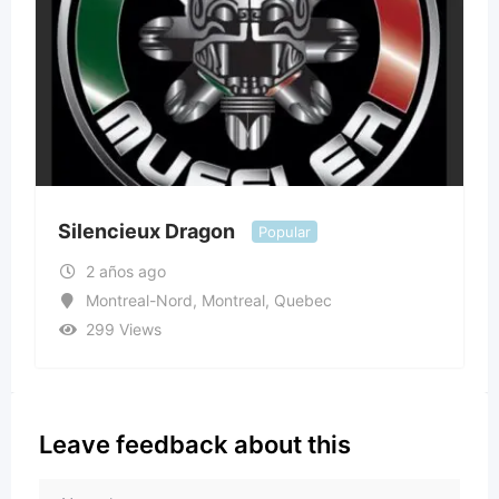
Silencieux Dragon
Popular
2 años ago
Montreal-Nord
,
Montreal
,
Quebec
299 Views
Leave feedback about this