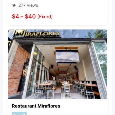
277 views
$
4
–
$
40
(Fixed)
Restaurant Miraflores
Popular